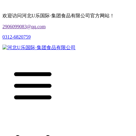
欢迎访问河北U乐国际·集团食品有限公司官方网站！
2906099083@qq.com
0312-6820759