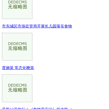
市东城区市场监管局开展长儿园落实食物
度施策 常态化鞭策