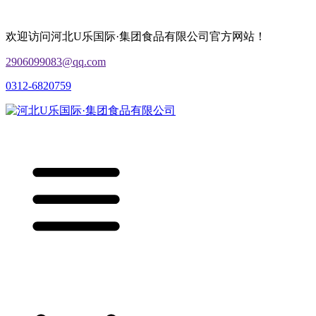
欢迎访问河北U乐国际·集团食品有限公司官方网站！
2906099083@qq.com
0312-6820759