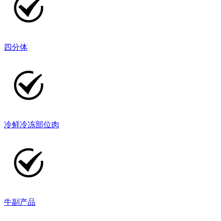
四分体
冷鲜冷冻部位肉
牛副产品