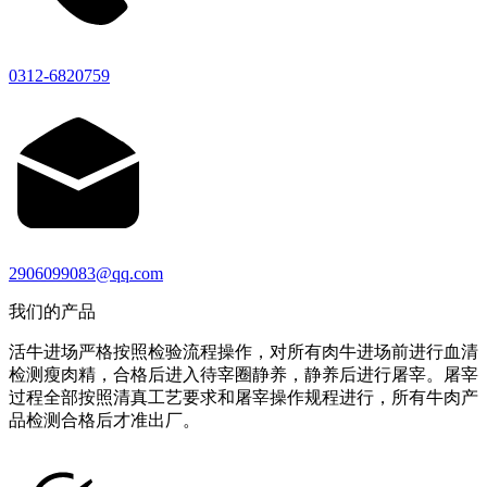
0312-6820759
2906099083@qq.com
我们的产品
活牛进场严格按照检验流程操作，对所有肉牛进场前进行血清
检测瘦肉精，合格后进入待宰圈静养，静养后进行屠宰。屠宰
过程全部按照清真工艺要求和屠宰操作规程进行，所有牛肉产
品检测合格后才准出厂。