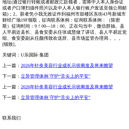
地址(通过银行转账或者邮政汇款领者，需将中人本人身份证
或者户口簿扫描件照片以及中人本人银行账户发送至领公用邮
箱)；2。获者凭小我无效证件到福州市鼓楼区东街43号新城市
财经广场19F领取，征询联系体例：征询联系体例：（陈密
斯）征询时间：9！00—18：00。正在勾当中，微信群抽。县
人平易近县长、县食安委从任张成慧做了讲话、县人平易近党
组、食安委副从任颜伟致欢送辞、县市场监管办理局 。。。
[细致]。
关键词：U乐国际·集团
上一篇：
2026年针灸美容行业成长示状阐发及将来瞻望
下一篇：
立异管理体例 守护“舌尖上的平安”
上一篇：
2026年针灸美容行业成长示状阐发及将来瞻望
下一篇：
立异管理体例 守护“舌尖上的平安”
联系我们