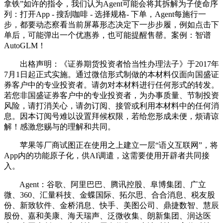
拿铁”如许的指令，我们认为Agent可能会将其拆解为子使命序
列：打开App - 搜刮咖啡 - 选择规格- 下单，Agent每施行一
步，都要动态察看当前屏幕形态决定下一步步履，例如点击下
单后，可能弹出一个优惠券，也可能提醒售罄。案例：智谱
AutoGLM！
出格声明：《证券期货投资者恰当性办理法子》于2017年
7月1日起正式实施。通过微信形式制做的本材料仅面向国盛证
券客户中的专业投资者。请勿对本材料进行任何形式的转发。
若您非国盛证券客户中的专业投资者，为办事质量、节制投资
风险，请打消关心，请勿订阅、接管或利用本材料中的任何消
息。因本订阅号难以设置拜候权限，若给您形成未便，烦请谅
解！感激您赐与的理解和共同。
苹果等厂商试图正在使用之上建立一层“语义互联网”，将
App内的功能原子化，供AI调遣，这需要使用开辟者共同接
入。
Agent：谷歌、阿里巴巴、腾讯控股、阜博集团、广立
微、360、汇量科技、金蝶国际、拓尔思、合合消息、税友股
份、新致软件、金桥消息、快手、美图公司、鼎捷数智、慧辰
股份、嘉和美康、海天瑞声、泛微收集、朗新集团、润达医