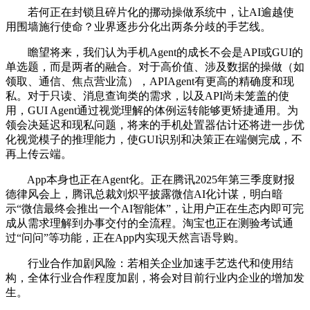
若何正在封锁且碎片化的挪动操做系统中，让AI逾越使
用围墙施行使命？业界逐步分化出两条分歧的手艺线。
瞻望将来，我们认为手机Agent的成长不会是API或GUI的
单选题，而是两者的融合。对于高价值、涉及数据的操做（如
领取、通信、焦点营业流），APIAgent有更高的精确度和现
私。对于只读、消息查询类的需求，以及API尚未笼盖的使
用，GUI Agent通过视觉理解的体例运转能够更矫捷通用。为
领会决延迟和现私问题，将来的手机处置器估计还将进一步优
化视觉模子的推理能力，使GUI识别和决策正在端侧完成，不
再上传云端。
App本身也正在Agent化。正在腾讯2025年第三季度财报
德律风会上，腾讯总裁刘炽平披露微信AI化计谋，明白暗
示“微信最终会推出一个AI智能体”，让用户正在生态内即可完
成从需求理解到办事交付的全流程。淘宝也正在测验考试通
过“问问”等功能，正在App内实现天然言语导购。
行业合作加剧风险：若相关企业加速手艺迭代和使用结
构，全体行业合作程度加剧，将会对目前行业内企业的增加发
生。