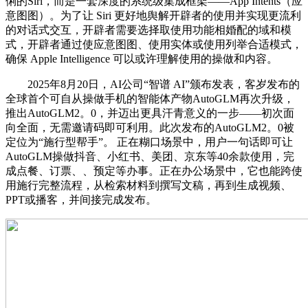
俐的Siri，而是一套深度的系统级集成框架——App Intents（应
意图图）。为了让 Siri 更好地舆解开辟者的使用并实现更流利
的对话式交互，开辟者需要选择取使用功能相婚配的域和模
式，开辟者通过使应意图图、使用实体或使用列举合适模式，
确保 Apple Intelligence 可以或许理解使用的操做和内容。
2025年8月20日，AI公司“智谱 AI”颁布发表，客岁发布的
全球首个可自从操做手机的智能体产物AutoGLM再次升级，
推出AutoGLM2。0，并迈出更具汗青意义的一步——初次面
向全面，无需邀请码即可利用。此次发布的AutoGLM2。0被
定位为“施行型帮手”。 正在糊口场景中，用户一句话即可让
AutoGLM操做抖音、小红书、美团、京东等40余款使用，完
成点餐、订票、、预定等办事。正在办公场景中，它也能跨使
用施行完整流程，从检索材料到撰写文稿，再到生成视频、
PPT或播客，并间接完成发布。