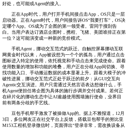
好处，也可能或Agent的接入。
正在App时代，用户打开手机间接点击App，OS只是一层
启动器。正在Agent时代，用户间接告诉OS“我要打车”，OS决
定哪个App。OS成为了企图的第一领受者。雷同于搜刮告
白。当用户表达订酒店企图时，携程、飞猪、美团谁排正在第
一位？这可能演变成一种新的竞价模式。
手机Agent，挪动交互范式的跃迁。自触控屏幕挪动互联
网黄金时代以来，App被设想为一个个的孤岛，用户通过点击
图标进入特定的使用，依托视觉和手动点击来完成使命。跟着
使用数量的增加和功能的堆叠，用户正在分歧App间切换、寻
找功能入口、手动搬运数据的成本显著上升。跟着大模子的冲
破性进展，挪动交互范式正处于跃迁的前夕：从GUI交互向
Agentic交互演进。用户只需通过天然言语表达想做什么，手
机Agent便担任将企图为具体的施行步调并交付成果。若何正
在碎片化的挪动生态中让AI逾越使用围墙施行使命，业界目
前有两条分歧的手艺线。
豆包手机帮手激发了被操做App的。据上不雅报道，12月
3日，多位网友正在社交平台上反馈，搭载豆包帮手的努比亚
M153工程机登录微信时，页面弹出“登录非常，需改换设备从