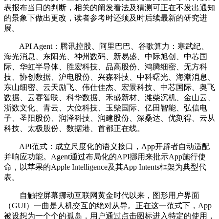
表报布当日的判断，相关的阐发看法及猜测可正在不发出通知
的景象下做出更改，读者参考时还须及时后续最新的研究进
展。
API Agent：腾讯控股、阿里巴巴、谷歌算力：寒武纪、
海光消息、东阳光、神州数码、新易盛、中际旭创、中芯国
际、华虹半导体、胜宏科技、品高股份、鸿腾细密、无方科
技、协创数据、沪电股份、兴森科技、中科曙光、海潮消息、
东山细密、云天励飞、伟仕佳杰、宏景科技、中芯国际、奥飞
数据、云赛智联、科华数据、禾盛新材、潍柴沉机、金山云、
浙数文化、青云、大位科技、玉柴国际、亿田智能、弘信电
子、圣阳股份、润泽科技、润建股份、深桑达、优刻得、云从
科技、太极股份、数据港、首都正在线。
API范式：成立尺度化的语义接口，App开辟者自动适配
并响应功能。Agent通过布局化的API挪用来批示App施行使
命，以苹果的Apple Intelligence及其App Intents框架为典型代
表。
自触控屏幕挪动互联网黄金时代以来，图形用户界面
（GUI）一曲是人机交互的绝对从导。正在这一范式下，App
被设想为一个个的孤岛，用户通过点击图标进入特定的使用，