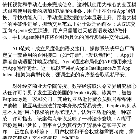
依托视觉和手动点击来完成使命。这种以使用为核心的交互模
式跟着使用数量的增加和功能的堆叠，用户正在分歧App间切
换、寻找功能入口、手动搬运数据的成本显著上升。跟着大模
子的冲破性进展，挪动交互范式正处于跃迁的前夕：从GUI交
互向Agentic交互演进。用户只需通过天然言语表达想做什
么，手机Agent便担任将企图为具体的施行步调并交付成果。
API范式：成立尺度化的语义接口。操做系统或平台厂商
定义一套通用的企图接口（如“订票”、“发送动静”），App开
辟者自动适配并响应功能。Agent通过布局化的API挪用来批
示App施行使命。这一线以苹果的Apple Intelligence及其App
Intents框架为典型代表，强调生态的有序整合取现私平安。
对外经济商业大学院传授、数字经济取法令立异研究核心
从任许可引见了发生正在美国的Perplexity案。该案中，被告
Perplexity是一家AI公司，其通过亚马逊付费会员账号帮帮用
户购物，被亚马逊违法并给本身形成贸易丧失。Perplexity则从
意本人是“用户授权的代办署理人”，认为亚马逊的是一种霸
凌。许可指出，该案焦点争议反映了一种法令窘境：AI帮手
声称是用户延长，但平台认为其行为了贸易生态和平安次
序。“正在良多环境下，用户权益和平台权益都需要考虑，需
要双沉授权以至少沉授权。”许可说。