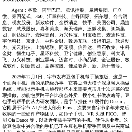
Agent：谷歌、阿里巴巴、腾讯控股、阜博集团、广立
微、第四范式、360、汇量科技、金蝶国际、拓尔思、合合消
息、税友股份、新致软件、金桥消息、快手、美图公司、鼎捷
数智、慧辰股份、嘉和美康、海天瑞声、泛微收集、朗新集
团、润达医疗、壹网壹创、万兴科技、用友收集、麦迪科技、
宇信科技、京北方、中科金财、致远互联、汉得消息、软通动
力、光云科技、上海钢联、同花顺、信雅达、萤石收集、中科
金财、恒生电子、星环科技、卫宁健康、创业慧康、科大讯
飞、万兴科技、创业黑马、迈富时、小商品城、金证股份、极
点软件、朗新集团、晶泰控股、佳发教育、新、新开普等。
2025年12月1日，字节发布豆包手机帮手预览版。这是一
个面向手机厂商的系统级办事，它将豆包大模子深度融入操做
系统，就能批示手机去施行那些本来需要点击几十次屏幕的繁
琐操做。功能包罗跨平台比价点外卖、搜小红书做攻略等。豆
包手机帮手的从力研发团队，是字节担任 AI 硬件的 Ocean，
它附属于字节 AI 产物大部分 Flow，次要来自字节多年来先后
收购的一些硬件产物团队，如锤子手机、VR 头显 PICO、智
能 Ola Dance 等，以及近年插手字节的手机、硬件从业者。这
款豆包取中兴合做的手机已正在豆包手机帮手官网及中兴商城