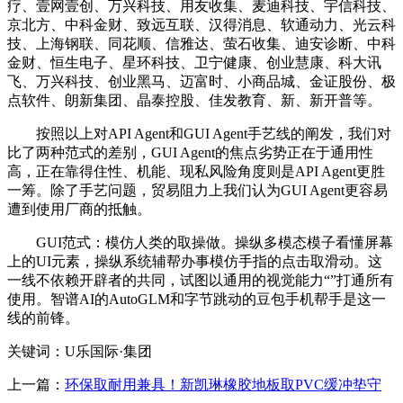
疗、壹网壹创、万兴科技、用友收集、麦迪科技、宇信科技、
京北方、中科金财、致远互联、汉得消息、软通动力、光云科
技、上海钢联、同花顺、信雅达、萤石收集、迪安诊断、中科
金财、恒生电子、星环科技、卫宁健康、创业慧康、科大讯
飞、万兴科技、创业黑马、迈富时、小商品城、金证股份、极
点软件、朗新集团、晶泰控股、佳发教育、新、新开普等。
按照以上对API Agent和GUI Agent手艺线的阐发，我们对
比了两种范式的差别，GUI Agent的焦点劣势正在于通用性
高，正在靠得住性、机能、现私风险角度则是API Agent更胜
一筹。除了手艺问题，贸易阻力上我们认为GUI Agent更容易
遭到使用厂商的抵触。
GUI范式：模仿人类的取操做。操纵多模态模子看懂屏幕
上的UI元素，操纵系统辅帮办事模仿手指的点击取滑动。这
一线不依赖开辟者的共同，试图以通用的视觉能力“”打通所有
使用。智谱AI的AutoGLM和字节跳动的豆包手机帮手是这一
线的前锋。
关键词：U乐国际·集团
上一篇：
环保取耐用兼具！新凯琳橡胶地板取PVC缓冲垫守