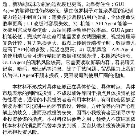
题，新功能或未功能的适配度也更高。2)靠得住性；GUI
Agent的靠得住性仍然较低。缘由包罗模子对复杂界面的识别
能力还达不到百分百；需要多步调模仿用户操做，全体使命失
败率更高；UI 改版时容易失效。3）机能：API Agent 能够一
次挪用完成复杂使命，后端间接驱动施行效率高。GUI Agent
机能较低，完成简单使命可能需要多次截图阐发、视觉推理等
复杂计较，算力耗损更大。截图上传到云端模子时，数据量凡
是高于API传输参数，延迟也更高。4）现私风险：API-Agent
的使用端后台可进行精细的数据和权限办理，权限鸿沟清晰。
GUI-Agent 的现私风险较高。它需要读取屏幕内容，容易聊天
记实、暗码、验证码等消息。除了手艺问题，贸易阻力上我们
认为GUI Agent不颠末授权，更容易遭到使用厂商的抵触。
本材料不形成对具体证券正在具体价位、具体时点、具体
市场表示的判断或投资，不成以或许等同于指点具体投资的操
做性看法，通俗的小我投资者若利用本材料，有可能会因缺乏
解读办事而对演讲中的环节假设、评级、方针价等内容产心理
解上的歧义，进而形成投资丧失。因而小我投资者还须寻求专
业投资参谋的指点。本材料仅供参考之用，领受人不该纯真依
托本材料的消息而代替本身的判断，应自从做出投资决策并自
行承担投资风险。