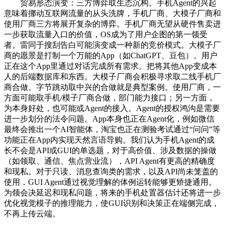
贸易形态演变：三方博弈取生态沉构。手机Agent的兴起
意味着挪动互联网流量的从头洗牌，手机厂商、大模子厂商和
使用厂商三方将展开复杂的博弈。手机厂商无望从硬件售卖进
一步获取流量入口的价值，OS成为了用户企图的第一领受
者。雷同于搜刮告白可能演变成一种新的竞价模式。大模子厂
商的愿景是打制一个万能的App（如ChatGPT、豆包）。用户
正在这个App里通过对话完成所有需求。把将其他App变成本
人的后端数据库和东西。大模子厂商会积极寻求取二线手机厂
商合做。字节跳动取中兴的合做就是典型案例。使用厂商，一
方面可能取手机/模子厂商合做，部门能力接口；另一方面，
为本身好处，也可能或Agent的接入。Agent的授权鸿沟是需要
进一步划分的法令问题。App本身也正在Agent化，例如微信
最终会推出一个AI智能体，淘宝也正在测验考试通过“问问”等
功能正在App内实现天然言语导购。我们认为手机Agent的成
长不会是API或GUI的单选题，对于高价值、涉及数据的操做
（如领取、通信、焦点营业流），API Agent有更高的精确度
和现私。对于只读、消息查询类的需求，以及API尚未笼盖的
使用，GUI Agent通过视觉理解的体例运转能够更矫捷通用。
为领会决延迟和现私问题，将来的手机处置器估计还将进一步
优化视觉模子的推理能力，使GUI识别和决策正在端侧完成，
不再上传云端。