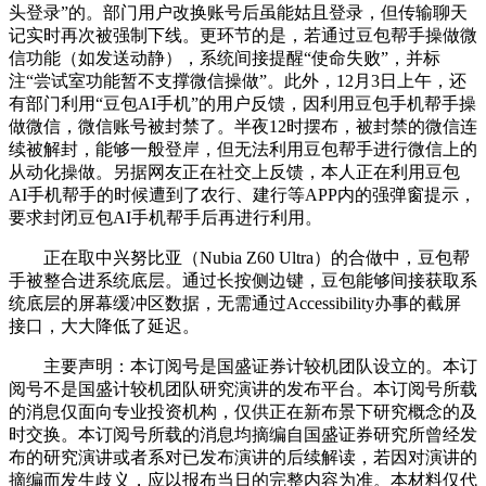
头登录”的。部门用户改换账号后虽能姑且登录，但传输聊天
记实时再次被强制下线。更环节的是，若通过豆包帮手操做微
信功能（如发送动静），系统间接提醒“使命失败”，并标
注“尝试室功能暂不支撑微信操做”。此外，12月3日上午，还
有部门利用“豆包AI手机”的用户反馈，因利用豆包手机帮手操
做微信，微信账号被封禁了。半夜12时摆布，被封禁的微信连
续被解封，能够一般登岸，但无法利用豆包帮手进行微信上的
从动化操做。另据网友正在社交上反馈，本人正在利用豆包
AI手机帮手的时候遭到了农行、建行等APP内的强弹窗提示，
要求封闭豆包AI手机帮手后再进行利用。
正在取中兴努比亚（Nubia Z60 Ultra）的合做中，豆包帮
手被整合进系统底层。通过长按侧边键，豆包能够间接获取系
统底层的屏幕缓冲区数据，无需通过Accessibility办事的截屏
接口，大大降低了延迟。
主要声明：本订阅号是国盛证券计较机团队设立的。本订
阅号不是国盛计较机团队研究演讲的发布平台。本订阅号所载
的消息仅面向专业投资机构，仅供正在新布景下研究概念的及
时交换。本订阅号所载的消息均摘编自国盛证券研究所曾经发
布的研究演讲或者系对已发布演讲的后续解读，若因对演讲的
摘编而发生歧义，应以报布当日的完整内容为准。本材料仅代