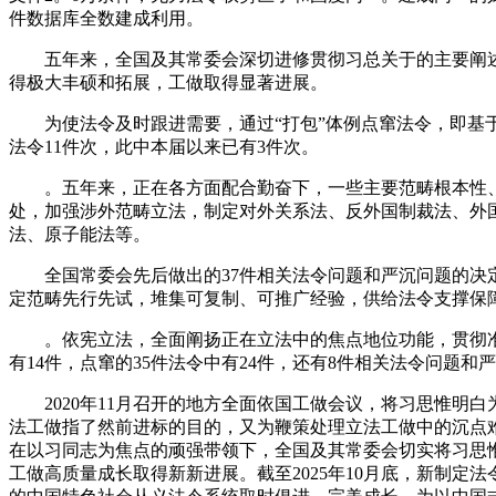
件数据库全数建成利用。
五年来，全国及其常委会深切进修贯彻习总关于的主要阐述
得极大丰硕和拓展，工做取得显著进展。
为使法令及时跟进需要，通过“打包”体例点窜法令，即基于
法令11件次，此中本届以来已有3件次。
。五年来，正在各方面配合勤奋下，一些主要范畴根本性、
处，加强涉外范畴立法，制定对外关系法、反外国制裁法、外
法、原子能法等。
全国常委会先后做出的37件相关法令问题和严沉问题的决定
定范畴先行先试，堆集可复制、可推广经验，供给法令支撑保
。依宪立法，全面阐扬正在立法中的焦点地位功能，贯彻准绳和
有14件，点窜的35件法令中有24件，还有8件相关法令问题和
2020年11月召开的地方全面依国工做会议，将习思惟明白
法工做指了然前进标的目的，又为鞭策处理立法工做中的沉点
在以习同志为焦点的顽强带领下，全国及其常委会切实将习思
工做高质量成长取得新新进展。截至2025年10月底，新制定法