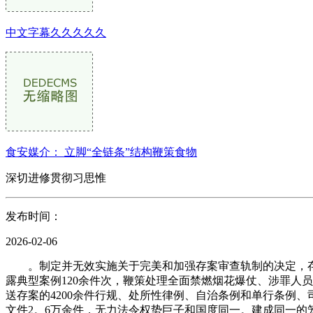
中文字幕久久久久久
食安媒介： 立脚“全链条”结构鞭策食物
深切进修贯彻习思惟
发布时间：
2026-02-06
。制定并无效实施关于完美和加强存案审查轨制的决定，存案
露典型案例120余件次，鞭策处理全面禁燃烟花爆仗、涉罪人
送存案的4200余件行规、处所性律例、自治条例和单行条例、
文件2。6万余件，无力法令权势巨子和国度同一。建成同一