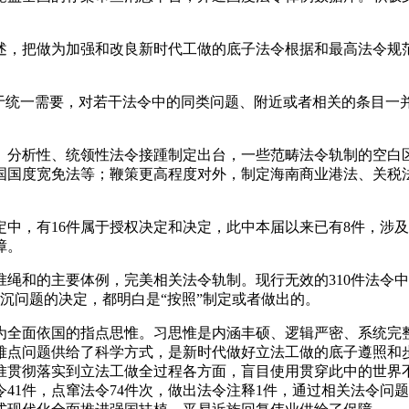
，把做为加强和改良新时代工做的底子法令根据和最高法令规范
统一需要，对若干法令中的同类问题、附近或者相关的条目一并
分析性、统领性法令接踵制定出台，一些范畴法令轨制的空白区
国国度宽免法等；鞭策更高程度对外，制定海南商业港法、关税
中，有16件属于授权决定和决定，此中本届以来已有8件，涉
障。
的主要体例，完美相关法令轨制。现行无效的310件法令中明
严沉问题的决定，都明白是“按照”制定或者做出的。
为全面依国的指点思惟。习思惟是内涵丰硕、逻辑严密、系统完
难点问题供给了科学方式，是新时代做好立法工做的底子遵照和
惟贯彻落实到立法工做全过程各方面，盲目使用贯穿此中的世界
令41件，点窜法令74件次，做出法令注释1件，通过相关法令问