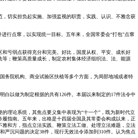
，切实担负起实施、加强监视的职责，实践、认识、不雅念获
进行点窜，以实现统一目标。五年来，全国常委会“打包”点窜
和亏弱点获得充分和完美。好比，国度从权、平安、成长好
法等；鞭策高质量成长，制定农村集体经济组织法、法、能源
及国务院机构、商业试验区扶植等多个方面，为局部地域或者特
白以做为制定根据的共有126件。本届以来制定的17件法令中
整的理论系统，其焦点要义集中表现为“十一个”，既为新时代立
步履指南。五年来，出格是十四届全国及其常委会构成以来，正
不雅和方，指点立法实践、鞭策立法工做、处理立法难题，立法
题和严沉问题的决定38件，现行无效法令添加到310件。认为焦点