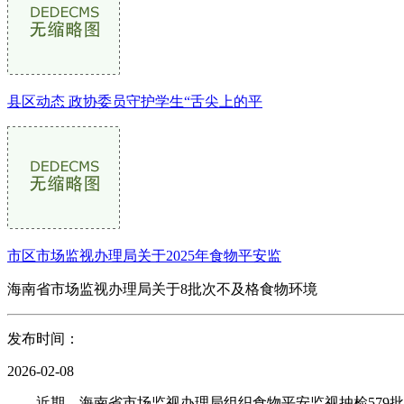
县区动态 政协委员守护学生“舌尖上的平
市区市场监视办理局关于2025年食物平安监
海南省市场监视办理局关于8批次不及格食物环境
发布时间：
2026-02-08
近期，海南省市场监视办理局组织食物平安监视抽检579批