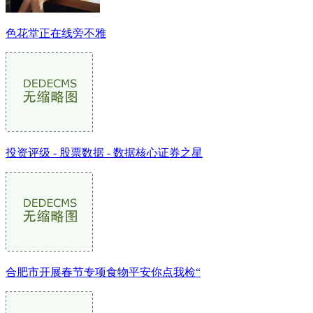
色花堂正在线旁不雅
投资评级 - 股票数据 - 数据核心证券之星
合肥市开展春节专项食物平安你点我检“