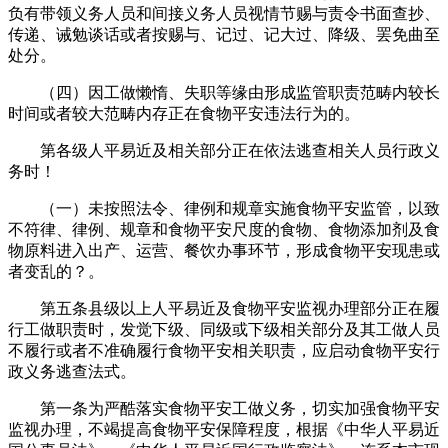
负有带领义务人员和间接义务人员视情节赐与责令书面查抄、
传递、诫勉谈话或者按赐与、记过、记大过、降级、罢免曲至
处分。
（四）因工做懒惰、失职等缘由形成监管职责范畴内较长
时间或者较大范畴内存正在食物平安违法行为的。
第各级人平易近及相关部分正在依法逃查相关人员行政义
务时！
（一）未按照法令、律例和规章实施食物平安监管，以致
不符律、律例、规章和食物平安尺度的食物、食物添加剂及食
物原料进入出产、运营、餐饮办事环节，形成食物平安现患或
者变乱的？。
第五条县级以上人平易近及食物平安监视办理部分正在履
行工做职责时，发觉下级、同级或下级相关部分及其工做人员
不履行或者不准确履行食物平安相关职责，应启动食物平安行
政义务逃查法式。
第一条为严酷落实食物平安工做义务，切实加强食物平安
监视办理，不竭提高食物平安保障程度，根据《中华人平易近