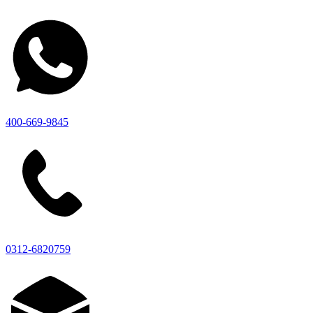
400-669-9845
0312-6820759