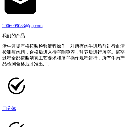
2906099083@qq.com
我们的产品
活牛进场严格按照检验流程操作，对所有肉牛进场前进行血清
检测瘦肉精，合格后进入待宰圈静养，静养后进行屠宰。屠宰
过程全部按照清真工艺要求和屠宰操作规程进行，所有牛肉产
品检测合格后才准出厂。
四分体