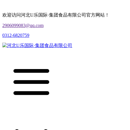
欢迎访问河北U乐国际·集团食品有限公司官方网站！
2906099083@qq.com
0312-6820759