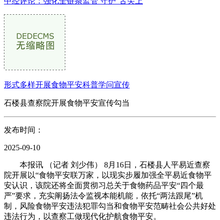
中经评论：强化全链条监管 守护“舌尖上
形式多样开展食物平安科普学问宣传
石楼县查察院开展食物平安宣传勾当
发布时间：
2025-09-10
本报讯 （记者 刘少伟） 8月16日，石楼县人平易近查察
院开展以“食物平安联万家，以现实步履加强全平易近食物平
安认识，该院还将全面贯彻习总关于食物药品平安“四个最
严”要求，充实阐扬法令监视本能机能，依托“两法跟尾”机
制，风险食物平安违法犯罪勾当和食物平安范畴社会公共好处
违法行为，以查察工做现代化护航食物平安。