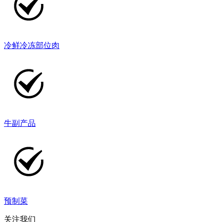
冷鲜冷冻部位肉
牛副产品
预制菜
关注我们