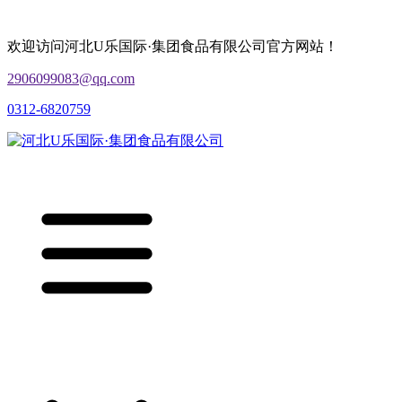
欢迎访问河北U乐国际·集团食品有限公司官方网站！
2906099083@qq.com
0312-6820759