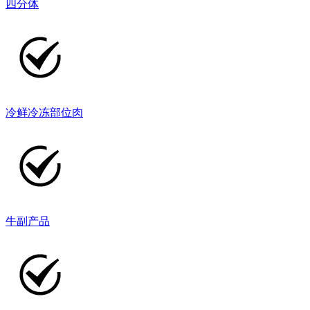
四分体
冷鲜冷冻部位肉
牛副产品