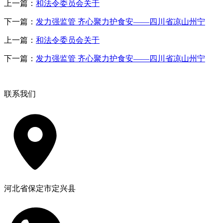
上一篇：
和法令委员会关于
下一篇：
发力强监管 齐心聚力护食安——四川省凉山州宁
上一篇：
和法令委员会关于
下一篇：
发力强监管 齐心聚力护食安——四川省凉山州宁
联系我们
河北省保定市定兴县