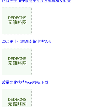
回答关于加强预制菜尺度系统扶植及监管
2025第十七届湖南茶业博览会
质量文化扶植Word模板下载