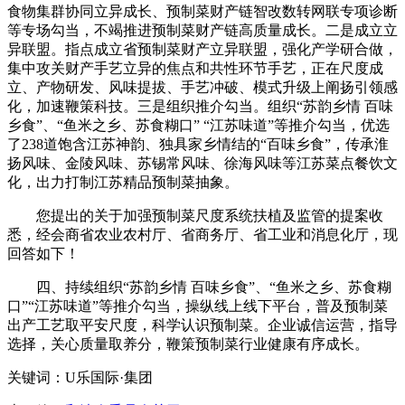
食物集群协同立异成长、预制菜财产链智改数转网联专项诊断
等专场勾当，不竭推进预制菜财产链高质量成长。二是成立立
异联盟。指点成立省预制菜财产立异联盟，强化产学研合做，
集中攻关财产手艺立异的焦点和共性环节手艺，正在尺度成
立、产物研发、风味提拔、手艺冲破、模式升级上阐扬引领感
化，加速鞭策科技。三是组织推介勾当。组织“苏韵乡情 百味
乡食”、“鱼米之乡、苏食糊口” “江苏味道”等推介勾当，优选
了238道饱含江苏神韵、独具家乡情结的“百味乡食”，传承淮
扬风味、金陵风味、苏锡常风味、徐海风味等江苏菜点餐饮文
化，出力打制江苏精品预制菜抽象。
您提出的关于加强预制菜尺度系统扶植及监管的提案收
悉，经会商省农业农村厅、省商务厅、省工业和消息化厅，现
回答如下！
四、持续组织“苏韵乡情 百味乡食”、“鱼米之乡、苏食糊
口”“江苏味道”等推介勾当，操纵线上线下平台，普及预制菜
出产工艺取平安尺度，科学认识预制菜。企业诚信运营，指导
选择，关心质量取养分，鞭策预制菜行业健康有序成长。
关键词：U乐国际·集团