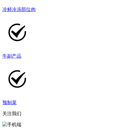
冷鲜冷冻部位肉
牛副产品
预制菜
关注我们