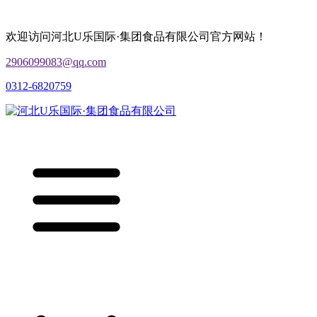
欢迎访问河北U乐国际·集团食品有限公司官方网站！
2906099083@qq.com
0312-6820759