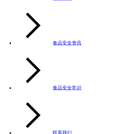
食品安全资讯
食品安全常识
联系我们