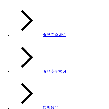
食品安全资讯
食品安全常识
联系我们