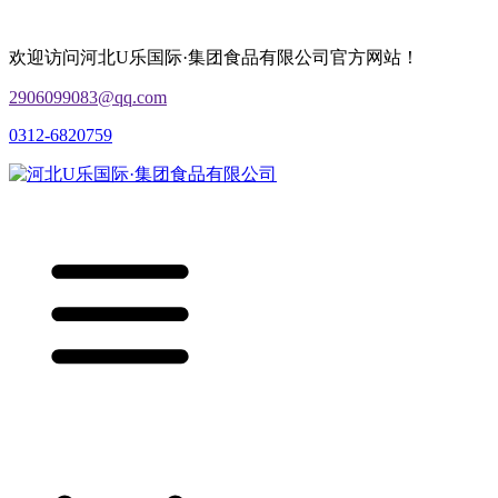
欢迎访问河北U乐国际·集团食品有限公司官方网站！
2906099083@qq.com
0312-6820759