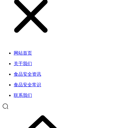
网站首页
关于我们
食品安全资讯
食品安全常识
联系我们