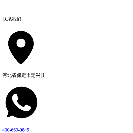
联系我们
河北省保定市定兴县
400-669-9845