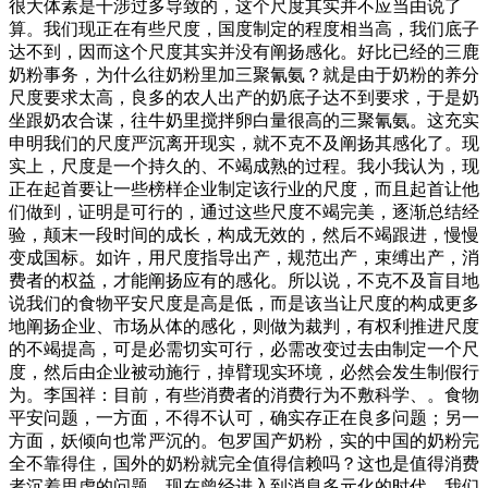
很大体素是干涉过多导致的，这个尺度其实并不应当由说了
算。我们现正在有些尺度，国度制定的程度相当高，我们底子
达不到，因而这个尺度其实并没有阐扬感化。好比已经的三鹿
奶粉事务，为什么往奶粉里加三聚氰氨？就是由于奶粉的养分
尺度要求太高，良多的农人出产的奶底子达不到要求，于是奶
坐跟奶农合谋，往牛奶里搅拌卵白量很高的三聚氰氨。这充实
申明我们的尺度严沉离开现实，就不克不及阐扬其感化了。现
实上，尺度是一个持久的、不竭成熟的过程。我小我认为，现
正在起首要让一些榜样企业制定该行业的尺度，而且起首让他
们做到，证明是可行的，通过这些尺度不竭完美，逐渐总结经
验，颠末一段时间的成长，构成无效的，然后不竭跟进，慢慢
变成国标。如许，用尺度指导出产，规范出产，束缚出产，消
费者的权益，才能阐扬应有的感化。所以说，不克不及盲目地
说我们的食物平安尺度是高是低，而是该当让尺度的构成更多
地阐扬企业、市场从体的感化，则做为裁判，有权利推进尺度
的不竭提高，可是必需切实可行，必需改变过去由制定一个尺
度，然后由企业被动施行，掉臂现实环境，必然会发生制假行
为。李国祥：目前，有些消费者的消费行为不敷科学、。食物
平安问题，一方面，不得不认可，确实存正在良多问题；另一
方面，妖倾向也常严沉的。包罗国产奶粉，实的中国的奶粉完
全不靠得住，国外的奶粉就完全值得信赖吗？这也是值得消费
者沉着思虑的问题。现在曾经进入到消息多元化的时代，我们