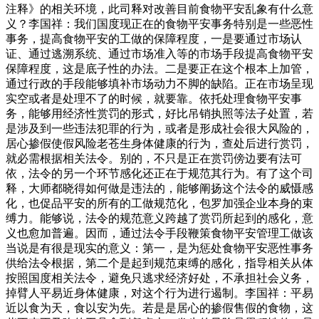
注释》的相关环境，此司释对改善目前食物平安乱象有什么意
义？李国祥：我们国度现正在的食物平安事务特别是一些恶性
事务，提高食物平安的工做的保障程度，一是要通过市场认
证、通过逃溯系统、通过市场准入等的市场手段提高食物平安
保障程度，这是底子性的办法。二是要正在这个根本上加管，
通过行政的手段能够填补市场动力不脚的缺陷。正在市场呈现
实空或者是处理不了的时候，就要靠。依托处理食物平安事
务，能够用经济性赏罚的形式，好比吊销执照等法子处置，若
是涉及到一些违法犯罪的行为，或者是形成社会很大风险的，
居心掺假使假风险老苍生身体健康的行为，查处后进行赏罚，
就必需根据相关法令。别的，不只是正在赏罚傍边要有法可
依，法令的另一个环节感化还正在于规范其行为。有了这个司
释，大师都晓得如何做是违法的，能够阐扬这个法令的威慑感
化，也促品平安的所有的工做规范化，包罗加强企业本身的束
缚力。能够说，法令的规范意义跨越了赏罚所起到的感化，意
义也愈加普遍。因而，通过法令手段鞭策食物平安管理工做该
当说是有很是现实的意义：第一，是为惩处食物平安恶性事务
供给法令根据，第二个是起到规范束缚的感化，指导相关从体
按照国度相关法令，避免只逃求经济好处，不承担社会义务，
掉臂人平易近身体健康，对这个行为进行遏制。李国祥：平易
近以食为天，食以安为先。若是是居心的掺假售假的食物，这