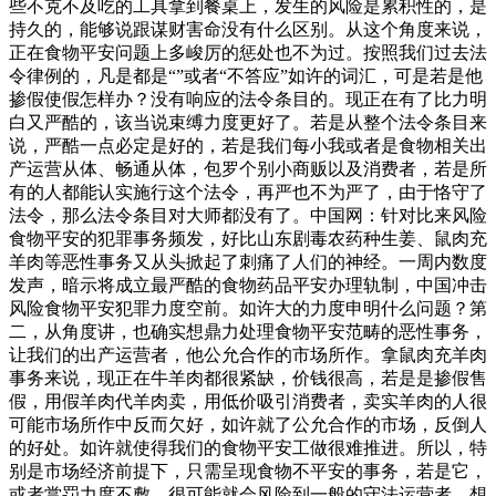
些不克不及吃的工具拿到餐桌上，发生的风险是累积性的，是
持久的，能够说跟谋财害命没有什么区别。从这个角度来说，
正在食物平安问题上多峻厉的惩处也不为过。按照我们过去法
令律例的，凡是都是“”或者“不答应”如许的词汇，可是若是他
掺假使假怎样办？没有响应的法令条目的。现正在有了比力明
白又严酷的，该当说束缚力度更好了。若是从整个法令条目来
说，严酷一点必定是好的，若是我们每小我或者是食物相关出
产运营从体、畅通从体，包罗个别小商贩以及消费者，若是所
有的人都能认实施行这个法令，再严也不为严了，由于恪守了
法令，那么法令条目对大师都没有了。中国网：针对比来风险
食物平安的犯罪事务频发，好比山东剧毒农药种生姜、鼠肉充
羊肉等恶性事务又从头掀起了刺痛了人们的神经。一周内数度
发声，暗示将成立最严酷的食物药品平安办理轨制，中国冲击
风险食物平安犯罪力度空前。如许大的力度申明什么问题？第
二，从角度讲，也确实想鼎力处理食物平安范畴的恶性事务，
让我们的出产运营者，他公允合作的市场所作。拿鼠肉充羊肉
事务来说，现正在牛羊肉都很紧缺，价钱很高，若是是掺假售
假，用假羊肉代羊肉卖，用低价吸引消费者，卖实羊肉的人很
可能市场所作中反而欠好，如许就了公允合作的市场，反倒人
的好处。如许就使得我们的食物平安工做很难推进。所以，特
别是市场经济前提下，只需呈现食物不平安的事务，若是它，
或者赏罚力度不敷，很可能就会风险到一般的守法运营者，想