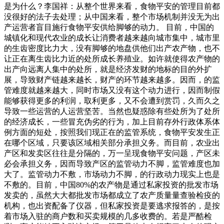
是为什么？李国祥：从整个世界来看，食物平安的管理目前都
没很好的法子去处理；从中国来看，整个市场机制并没无为出
产运营者盲目施行食物平安供给脚够的动力。 目前，中国的
城镇化和现代农业的成长让消费者越来越向城市集中，城市里
的生齿密度比力大，没有脚够的地盘供他们出产农产物，也不
让正在离生齿比力近的处所成长养殖业。如许就使得农产物的
出产向远离人集中的处所，就是经济发财的地标的目的外扩
展，导致财产链越来越长，财产的环节越来越多。因而，的监
管难度就越来越大，同时市场又没有这个动力进行，因而制假
能够获得更多的利润，取利更多，又不会遭到赏罚，久而久之
导致一些运营的人运营坚苦。当然也疑惑除有些处所为了处所
的经济成长，一些冒充伪劣的行为，加上目前存外行政体系体
例方面的短处，按照我们现正在的监管系统，食物平安发生正
在哪个区域，只要该区域相关部分承担义务。而目前，农业出
产区和发卖区往往是分隔的，万一呈现食物平安问题，产区未
必会承担义务，因而导致产区的监管动力不脚，监管难度也加
大了。监管动力不敷，市场动力不脚，的行政动力现实上也是
不敷的。目前，中国80%的农产物是通过私家投资的批发市场
发卖的，虽然大大都批发市场都成立了农产质量量查验检疫的
机构，也出资配备了仪器，但私家投资是要逃求报答的，是按
着市场入驻的商户数和买卖规模的几多收费的。若是严酷检