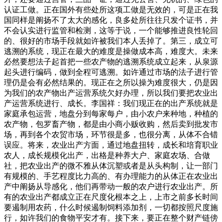
认证工做。正在国外有些处所这项工做是无效的，可是正在我
国同样是阐扬不了太大的感化，良多处所往往只发个证书，并
不会认实进行监管和检测，这等于说，一个能够推进良性轮回
的、很好的市场手段就如许被我们本人丢掉了。第三，成立可
逃溯的系统，现正在最大的难度是操做成本高，难度大。未来
必然要想法子起首把一些农产物的逃溯系统成立起来，从泉源
起头进行编码，做到全程可逃溯。如许通过市场的法子进行管
理仍是会有必然结果的。现正在之所以操为难度很大，仍是因
为我们的农产物出产运营系统欠好办理，所以我们要把农业出
产运营系统进行、成长。李国祥：我们现正在的出产系统就是
家庭承包运营，地盘分到每家每户，由小农户来种地，种植的
农产物，包罗畜产物，都是由小商小贩收购，然后卖到批发市
场，再到各个农贸市场，环节很是多，也很分离，从体不合错
误应。将来，农业出产方面，通过地盘扭转，成长和培育职业
农人，成长规模化出产，出格是种养大户、家庭农场、合做
社，把农业出产的微不雅从体沉塑或者是从头构制，让一部门
有规模的、手艺程度比力高的、有办理能力的从体正在农业出
产中阐扬从导感化，他们再带动一般的农户进行农业出产。所
有的农业出产都成立正在尺度化根本之上，上市之前多长时间
要遏制用农药，什么时候遏制饲料添加剂，一切都按照尺度施
行，如许我们的食物平安才有。接下来，要正在整个财产链傍