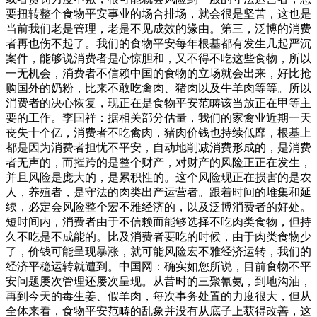
要扭转整个食物平安事业的场合排场，就会很是坚苦，这也是
当前我们老是管理，老是不见成效的缘由。第三，泛博的消费
者再也伤不起了。我们的食物平安每年根基都有发生几起严沉
案件，能够说消费者是心惊胆和，又不得不吃这些食物，所以
一无机会，消费者不信赖中国的食物的立场就会出来，好比抢
购国外的奶粉，比来不敢吃禽肉、猪肉以及牛羊肉等等。所以
消费者的决心恢复，现正在是食物平安范畴该当放正在甲等主
要的工作。李国祥：据相关部分估量，我们的家禽业近期一天
丧失十个亿，消费者不吃禽肉，猪肉价钱也持续低靡，根基上
都是因为消费者担忧不平安，自动地削减消费形成的，是消费
者无声的，而摧跨的是整个财产，对财产的风险正正在发生，
并且风险是庞大的，是累积性的。这个风险现正在损害的是农
人，养殖者，是守法的肉类出产运营者。跟着时间的堆集和延
续，必定会风险整个宏不雅经济的，以及泛博消费者的好处。
短时间内，消费者由于不信赖而能够选择不吃肉类食物，但持
久不吃是不成能的。比及消费者要吃的时候，由于肉类食物少
了，价钱可能呈现暴涨，就可能风险宏不雅经济运转，我们的
经济平稳运转就遭到。中国网：确实如您所说，目前食物不平
安问题屡次管理还屡次呈现。从昔时的三聚氰氨，到地沟油，
再到今天的毒生姜、假羊肉，每次事务处置的力度很大，但从
全体来看，食物平安范畴的乱象并没有从底子上获得改善，这