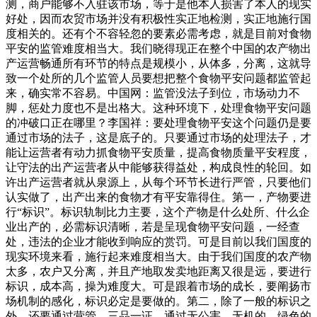
测，商户能够不入驻该市场，等于是他本人损害了本人的现实
好处，因而农贸市场并没有积极性实正地检测，实正地施行国
度相关的。还有个不容轻忽的要素必需考虑，就是目前对食物
平安的监管难度相当大。我们晓得现正在整个中国的农产物出
产运营畅通所有环节的特点是规模小，从体多，分离，这就导
致一个处所的几个监管人员要想把整个食物平安问题都监管起
来，确实常不容易。中国网：监管没法子到位，市场动力不
脚，惩处力度也不是出格大。这种环境下，处理食物平安问题
的冲破口正在哪里？李国祥：要处理食物平安这个问题仍是要
通过市场的法子，这是底子的。只要通过市场的处理法子，才
能让运营者有动力抓食物平安质量，提高食物质量平安程度，
让守法的出产运营者从中能够获得益处，构成良性的轮回。如
许出产运营者就从泉源上，从每个环节长进行严管，只要他们
认实做了，出产出来的食物才有平安靠得住。第一，产物要进
行“标识”。标识轨制比力主要，这个产物是什么处所、什么企
业出产的，必需标识清晰，若是呈现食物平安问题，一经查
处，违法的企业才能收到响应的赏罚。可是目前以我们国度的
现实环境来看，施行起来难度相当大。由于我们国度的农产物
太多，农户又分离，并且产地取发卖地距离又很是远，要进行
标识，成本高，操为难度大。可是跟着市场的成长，要阐扬市
场机制的感化，标识必定是要做的。第二，除了一般的标识之
外，还要通过营管，三品一证，通过无公害、无机的、绿色的