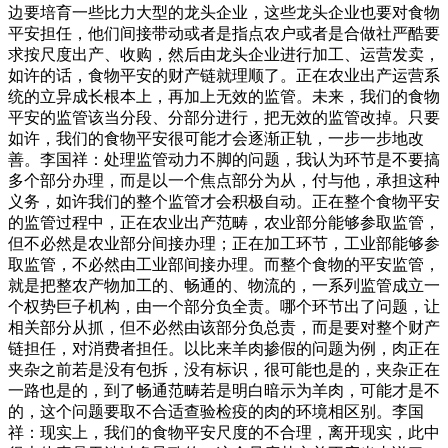
边要培育一些比力大型的龙头企业，这些龙头企业也要对食物
平安担任，他们间接带动或者是指点农户或者是合做社严酷要
求按尺度出产、收购，然后由龙头企业进行加工、运营发卖，
如许的话，食物平安的财产链就理顺了。正在农业出产运营系
统的立异成长根本上，再加上无效的监管。未来，我们的食物
平安的监管该当分段、分部分进行，把无效的监管改掉。只要
如许，我们的食物平安很可能才会逐渐正轨，一步一步地改
善。李国祥：处理监管动力不脚的问题，我认为环节是不要搞
多个部分办理，而是以一个焦点部分为从，付与他，承担这种
义务，如许我们的整个监管才会积极自动。正在整个食物平安
的监管过程中，正在农业出产范畴，农业部分能够参取监管，
但不必然是农业部分间接办理；正在加工环节，工业部能够参
取监管，不必然由工业部间接办理。而整个食物的平安监管，
就是把整农产物加工的、畅通的、物流的，一系列监管成立一
个权势巨子机构，由一个部分负全责。哪个环节出了问题，让
相关部分从抓，但不必然由该部分负总责，而是要对整个财产
链担任，对消费者担任。以比来羊肉掺假的问题为例，肉正在
夹杂之前若是没有包拆，没有标识，很可能也是的，夹杂正在
一路也是的，到了畅通范畴若是明白暗示为羊肉，可能才是不
的，这个问题要取不合适查验检疫的肉的环境相区别。李国
祥：现实上，我们的食物平安尺度的不合理，离开现实，此中