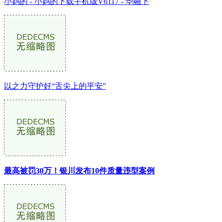
小妈的 - 小妈的下载手机版V6117 - 华融下
以之力守护好“舌尖上的平安”
最高被罚30万！银川发布10件质量违型案例