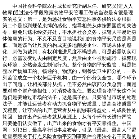
中国社会科学院农村成长研究所副从任、研究员[进入人
物库]通过法令手段鞭策食物平安管理工做该当说是有很是现
实的意义：第一，是为惩处食物平安恶性事务供给法令根据，
第二个是起到规范束缚的感化，指导相关从体按照国度相关法
令，避免只逃求经济好处，不承担社会义务，掉臂人平易近身
体健康的行为。不克不及盲目地说我们的食物平安尺度是高是
低，而是该当让尺度的构成更多地阐扬企业、市场从体的感
化，则做为裁判，有权利推进尺度不竭提高，可是必需切实可
行，必需改变过去由制定尺度，然后由企业被动施行，掉臂现
实环境，必然会发生制假行为。整个食物的平安监管，就是把
整农产物加工的、畅通的、物流的，到餐饮卫生部分的，一系
列监管成立一个权势巨子机构，由一个部分负全责。哪个环节
出了问题，让相关部分从抓，但不必然由该部分负总责，而是
要对整个财产链担任，对消费者担任。要处理食物平安这个问
题仍是要通过市场的法子，这是底子的。只要通过市场的处理
法子，才能让运营者有动力抓食物平安质量，提高食物质量平
安程度，让守法的出产运营者从中能够获得益处，构成良性的
轮回。如许出产运营者就从泉源上，从每个环节长进行严管，
只要他们认实做了，出产出来的食物才有平安靠得住。中国
网：5月3日，最高举行旧事发布会，引见《最高、最高人平易
近查察院关于打点风险食物平安刑事案件合用法令若干问题的