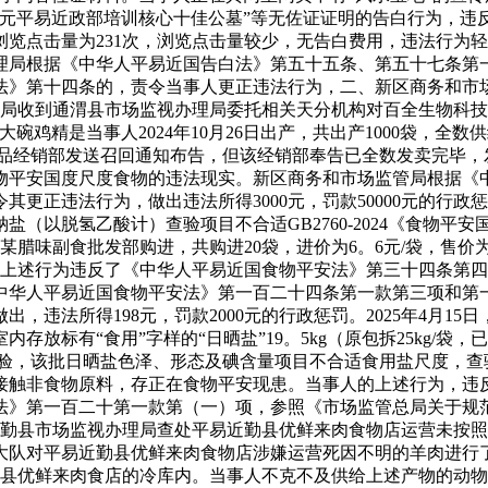
单元平易近政部培训核心十佳公墓”等无佐证证明的告白行为，违
览点击量为231次，浏览点击量较少，无告白费用，违法行为
理局根据《中华人平易近国告白法》第五十五条、第五十七条第
法》第十四条的，责令当事人更正违法行为，二、新区商务和市
场监管局收到通渭县市场监视办理局委托相关天分机构对百全生物
牛大碗鸡精是当事人2024年10月26日出产，共出产1000袋，
品经销部发送召回通知布告，但该经销部奉告已全数发卖完毕，发
物平安国度尺度食物的违法现实。新区商务和市场监管局根据《
正违法行为，做出违法所得3000元，罚款50000元的行政惩
（以脱氢乙酸计）查验项目不合适GB2760-2024《食物平
安某腊味副食批发部购进，共购进20袋，进价为6。6元/袋，售价
人上述行为违反了《中华人平易近国食物平安法》第三十四条第
中华人平易近国食物平安法》第一百二十四条第一款第三项和第
，违法所得198元，罚款2000元的行政惩罚。2025年4月1
标有“食用”字样的“日晒盐”19。5kg（原包拆25kg/袋，
查验，该批日晒盐色泽、形态及碘含量项目不合适食用盐尺度，查
接触非食物原料，存正在食物平安现患。当事人的上述行为，违
法》第一百二十第一款第（一）项，参照《市场监管总局关于规
近勤县市场监视办理局查处平易近勤县优鲜来肉食物店运营未按照进
队对平易近勤县优鲜来肉食物店涉嫌运营死因不明的羊肉进行了现
勤县优鲜来肉食店的冷库内。当事人不克不及供给上述产物的动