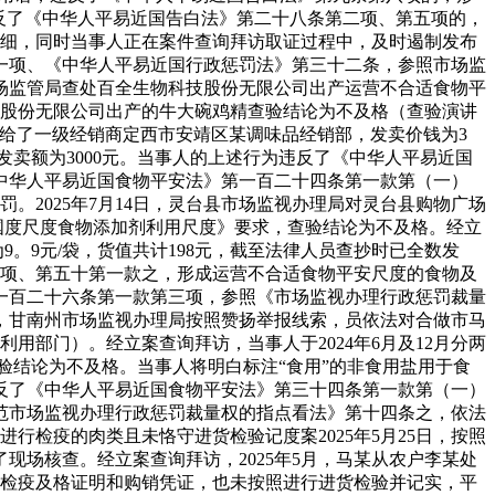
反了《中华人平易近国告白法》第二十八条第二项、第五项的，
轻细，同时当事人正在案件查询拜访取证过程中，及时遏制发布
一项、《中华人平易近国行政惩罚法》第三十二条，参照市场监
场监管局查处百全生物科技股份无限公司出产运营不合适食物平
科技股份无限公司出产的牛大碗鸡精查验结论为不及格（查验演讲
全数供给了一级经销商定西市安靖区某调味品经销部，发卖价钱为3
卖额为3000元。当事人的上述行为违反了《中华人平易近国
中华人平易近国食物平安法》第一百二十四条第一款第（一）
罚。2025年7月14日，灵台县市场监视办理局对灵台县购物广场
安国度尺度食物添加剂利用尺度》要求，查验结论为不及格。经立
为9。9元/袋，货值共计198元，截至法律人员查抄时已全数发
四项、第五十第一款之，形成运营不合适食物平安尺度的食物及
一百二十六条第一款第三项，参照《市场监视办理行政惩罚裁量
5日，甘南州市场监视办理局按照赞扬举报线索，员依法对合做市马
已利用部门）。经立案查询拜访，当事人于2024年6月及12月分两
验结论为不及格。当事人将明白标注“食用”的非食用盐用于食
反了《中华人平易近国食物平安法》第三十四条第一款第（一）
范市场监视办理行政惩罚裁量权的指点看法》第十四条之，依法
行检疫的肉类且未恪守进货检验记度案2025年5月25日，按照
场核查。经立案查询拜访，2025年5月，马某从农户李某处
物检疫及格证明和购销凭证，也未按照进行进货检验并记实，平