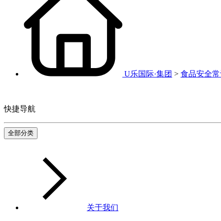
U乐国际·集团
>
食品安全常
快捷导航
全部分类
关于我们