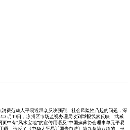
焦消费范畴人平易近群众反映强烈、社会风险性凸起的问题，深
25年6月19日，凉州区市场监视办理局收到举报线索反映，武威
页中有“风水宝地”的宣传用语及“中国殡葬协会理事单元平易
传用语，违反了《中华人平易近国告白法》第九条第八项的，形