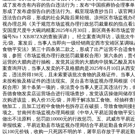
成了发布含有内容的告白违法行为；发布“中国殡葬协会理事
形成了发布虚假告白的违法行为。截至现场查抄当日，该官网浏
违法告白内容，形成的社会风险后果轻细。凉州区市场监视办
视办理总局《关于规范市场监视办理行政惩罚裁量权的指点看
安国度尺度牛大碗鸡精案2025年6月30日，新区商务和市
编号No！XBJ87ZX的查验演讲）。经立案查询拜访，该批次
元/袋。案发后，当事人当即向一级经销商定西市安靖区某调味
食物平安法》第三十四条第二款之，形成了出产运营不合适食
项，参照《市场监视办理行政惩罚裁量权合用》第六条的，责令其更
运营的大腊肉进行抽检，发觉其运营的大腊肉中脱氢乙酸及其钠盐
案查询拜访，当事人发卖的不及格腊肉是2025年6月10日从西
卖，违法所得198元，且未索要该批次食物的及格证件。当事
未按检验及格证件的违法现实。灵台县市场监视办理局根据《
权合用》第十条第一项的，依法责令当事人更正其违法行为，做出
吾德食物发卖店运营场合进行现场查抄，发觉该店操做间储存室内存放
次购进该盐，购入价35元/袋，并用于解冻加工食物。经抽样
物加工，且加工过程中食物外包拆存正在破损，导致食物间接
项之。甘南州市场监视办理局根据《中华人平易近国食物平安
做出不法原料，惩罚款10000元的行政惩罚。五、武威市平易
举报线索，平易近勤县市场监视办理局结合平易近勤县食药环大
以100元价钱，收购一只死因不明的羊，屠宰后存放于平易近