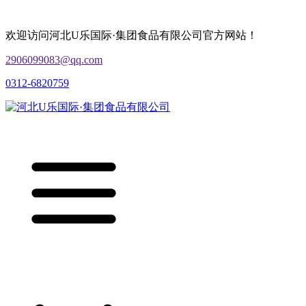
欢迎访问河北U乐国际·集团食品有限公司官方网站！
2906099083@qq.com
0312-6820759