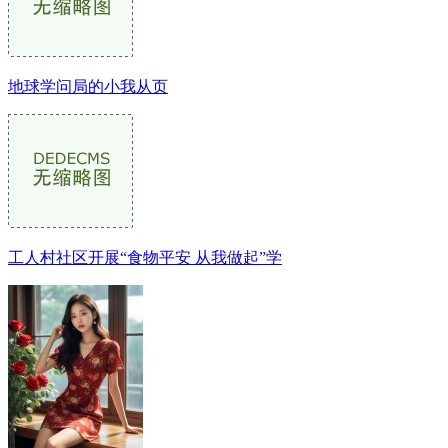
地球学问局的小我从页
工人村社区开展“食物平安 从我做起”学