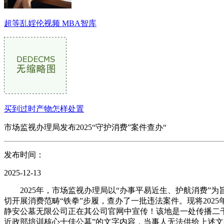
超等乱婬伦视频 MBA智库
买到过时产物怎样处置
市场监视办理局发布2025“守护消费”案件查办“
发布时间：
2025-12-13
2025年，市场监视办理局以“办事平易近生、护航消费”
切开展消费范畴“铁拳”步履，查办了一批违法案件。现将2025
静安公墓无限公司正在其公司官网中宣传！该地是一处传播二千
近政部培训核心十佳公墓”的文字内容，当事人无法供给上述文