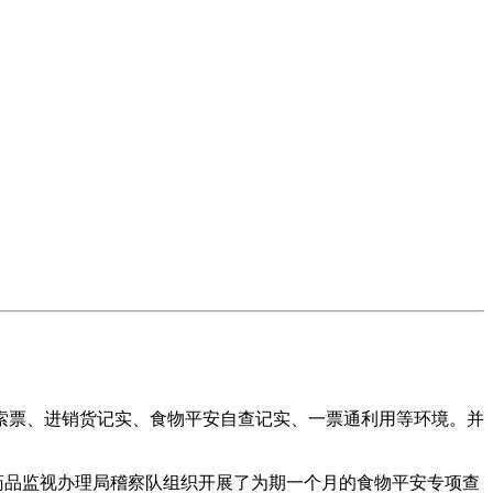
票、进销货记实、食物平安自查记实、一票通利用等环境。并
药品监视办理局稽察队组织开展了为期一个月的食物平安专项查