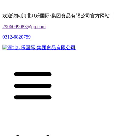
欢迎访问河北U乐国际·集团食品有限公司官方网站！
2906099083@qq.com
0312-6820759