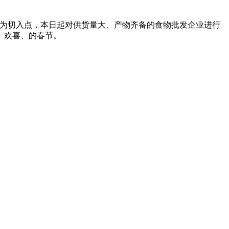
等为切入点，本日起对供货量大、产物齐备的食物批发企业进行
、欢喜、的春节。