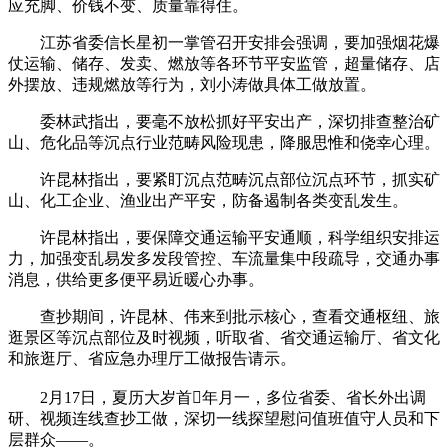
应充脚、价钱不变、质量靠得住。
江苏省委信长星初一掌管召开安排会强调，要加强烟花爆
仗运输、储存、发卖、燃放等各环节平安监管，超量储存、店
外摆放、违规燃放等行为，刘小涛做具体工做放置。
委林武指出，要毫不放松抓好平安出产，深切排查整治矿
山、危化品等沉点行业范畴风险现患，降服思惟和侥幸心理。
许昆林指出，要紧盯沉点范畴沉点部位沉点环节，抓实矿
山、化工企业、渔业出产平安，防备遏制各类变乱发生。
许昆林指出，要保障交通运输平安通顺，科学组织安排运
力，加强变乱易发多发段管控、车流量集中段疏导，交通办事
消息，供给更多便平易近暖心办事。
查抄期间，许昆林、伟来到批示核心，查看交通枢纽、旅
逛景区等沉点部位及时视频，听取省、省交通运输厅、省文化
和旅逛厅、省应急办理厅工做报告请示。
2月17日，夏历大岁首年月一，多位省委、省长外出调
研、视频连线查抄工做，深切一线探望慰问值班值守人员和下
层群众——。