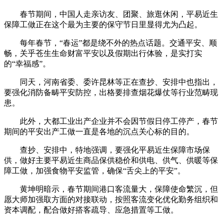
春节期间，中国人走亲访友、团聚、旅逛休闲，平易近生
保障工做正在这个最为主要的保守节日里显得尤为凸起。
每年春节，“春运”都是绕不外的热点话题。交通平安、顺
畅，关乎苍生生命财富平安以及假期出行体验，是实打实
的“幸福感”。
同天，河南省委、委许昆林等正在查抄、安排中也指出，
要强化消防备畴平安防控，出格要排查烟花爆仗等行业范畴现
患。
此外，大都工业出产企业并不会因节假日停工停产，春节
期间的平安出产工做一直是各地的沉点关心标的目的。
查抄、安排中，特地强调，要强化平易近生保障市场保
供，做好主要平易近生商品保供稳价和供电、供气、供暖等保
障工做，加强食物平安监管，确保“舌尖上的平安”。
黄坤明暗示，春节期间港口客流量大，保障使命繁沉，但
愿大师加强取方面的对接联动，按照客流变化优化勤务组织和
资本调配，配合做好搭客疏导、应急措置等工做。