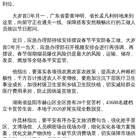
到位。
大岁首年月一，广东省委黄坤明、省长孟凡利特地来到
这里，向留守正在通关一线、保障搭客安然顺畅出行的工做人
员致以节日慰问。
近日，应急办理部持续安排摆设春节平安防备工做。大岁
首年月一当天，应急办理部召开视频安排会进行再强调、再
摆设。春节假期烟花爆仗风险仍是最大的风险，运输、储存、
发卖、燃放等全链条平安监管。
他指出，要落实各项强农惠农富农政策，提高农人种粮积
极性，千方百计推进农人不变增收。要愈加注沉下层医疗卫生
事业成长，加强村级卫生室和乡镇卫生院扶植，切实减轻群众
医疗费用承担，防止因病返贫致贫。
湖南省益阳市赫山区全区曾有28个贫苦村，43688名建档
立卡贫苦生齿。本地于2020岁尾实现全数脱贫。
许昆林指出，要平安有序办妥文旅消费勾当，强化抢手景
区、文博场馆、人员稠密场合现场办理，细化实化各项方案预
案，优化文旅产物供给，丰硕节庆消费场景，切实保障市场供