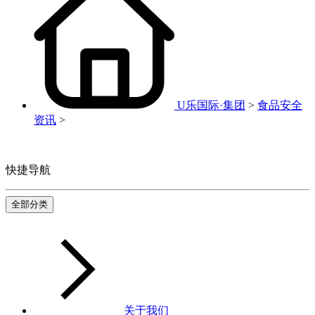
U乐国际·集团
>
食品安全
资讯
>
快捷导航
全部分类
关于我们