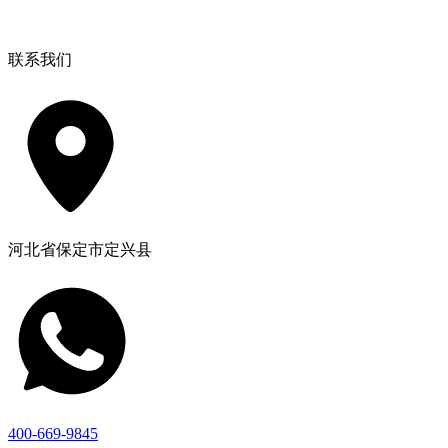
联系我们
河北省保定市定兴县
400-669-9845