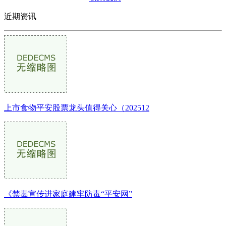
近期资讯
上市食物平安股票龙头值得关心（202512
《禁毒宣传进家庭建牢防毒“平安网”