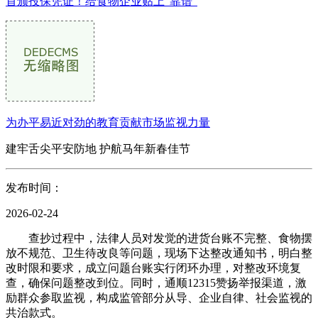
首颁投保凭证！给食物企业贴上“靠谱”
为办平易近对劲的教育贡献市场监视力量
建牢舌尖平安防地 护航马年新春佳节
发布时间：
2026-02-24
查抄过程中，法律人员对发觉的进货台账不完整、食物摆
放不规范、卫生待改良等问题，现场下达整改通知书，明白整
改时限和要求，成立问题台账实行闭环办理，对整改环境复
查，确保问题整改到位。同时，通顺12315赞扬举报渠道，激
励群众参取监视，构成监管部分从导、企业自律、社会监视的
共治款式。