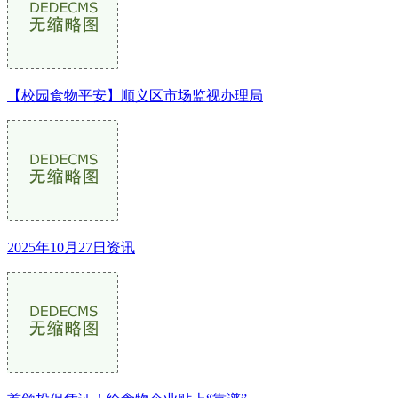
【校园食物平安】顺义区市场监视办理局
2025年10月27日资讯