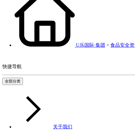
U乐国际·集团
>
食品安全资
快捷导航
全部分类
关于我们