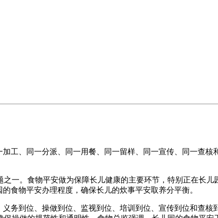
加工、同一分派、同一用餐、同一留样、同一宣传、同一查核
之一。食物平安做为保障长儿健康的主要环节，特别正在长儿园
园的食物平安办理程度，确保长儿的炊事平安取养分平衡。
义务到位、操做到位、监视到位、培训到位、宣传到位和查核