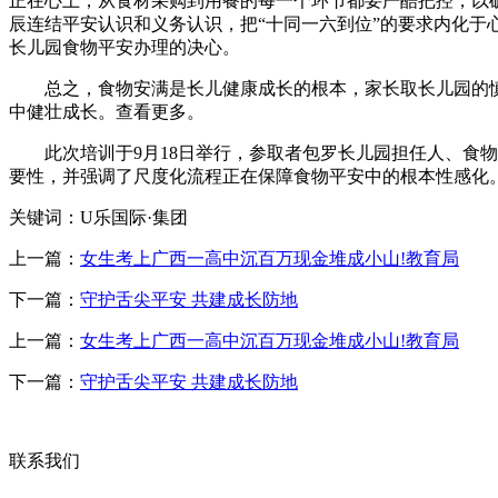
正在心上，从食材采购到用餐的每一个环节都要严酷把控，以
辰连结平安认识和义务认识，把“十同一六到位”的要求内化
长儿园食物平安办理的决心。
总之，食物安满是长儿健康成长的根本，家长取长儿园的慎
中健壮成长。查看更多。
此次培训于9月18日举行，参取者包罗长儿园担任人、食物
要性，并强调了尺度化流程正在保障食物平安中的根本性感化
关键词：U乐国际·集团
上一篇：
女生考上广西一高中沉百万现金堆成小山!教育局
下一篇：
守护舌尖平安 共建成长防地
上一篇：
女生考上广西一高中沉百万现金堆成小山!教育局
下一篇：
守护舌尖平安 共建成长防地
联系我们