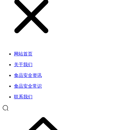
网站首页
关于我们
食品安全资讯
食品安全常识
联系我们