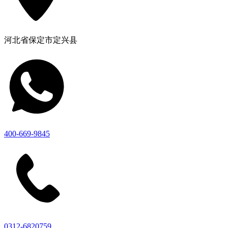
河北省保定市定兴县
400-669-9845
0312-6820759