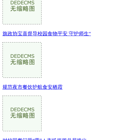
旗政协宝喜督导校园食物平安 守护师生“
规范夜市餐饮护航食安栖霞