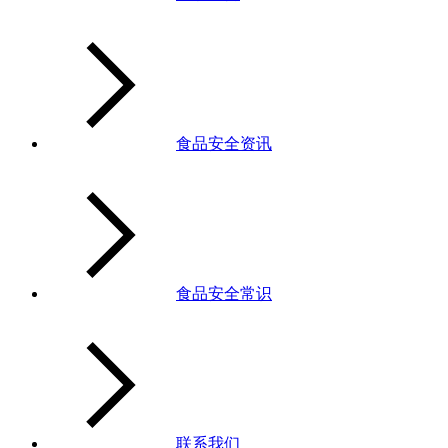
食品安全资讯
食品安全常识
联系我们