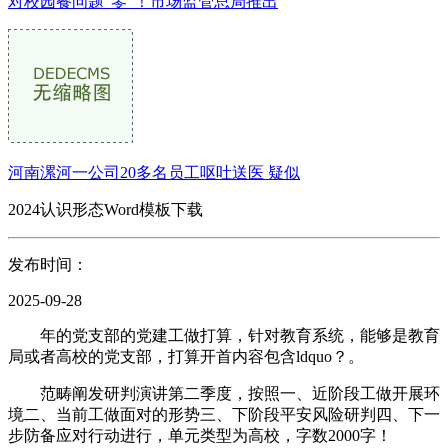
对校园餐问题“零”！市场监管总局推出
河南漯河一公司20多名员工呕吐送医 疑似
2024认识形态Word模板下载
发布时间：
2025-09-28
年的党支部的党建工做打算，针对教育系统，能够是教育
局或者高校的党支部，打算开首内容包含ldquo？。
范畴阐发研判演讲第二季度，按照一、近阶段工做开展环
境二、当前工做面对的形势三、下阶段平安风险研判四、下一
步防备应对行动进行，单元类型为高校，字数2000字！