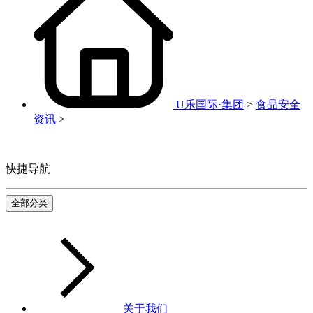
U乐国际·集团
>
食品安全
资讯
>
快捷导航
全部分类
关于我们