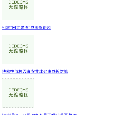
别容“网红果冻”成酒驾帮凶
快检护航校园食安共建健康成长防地