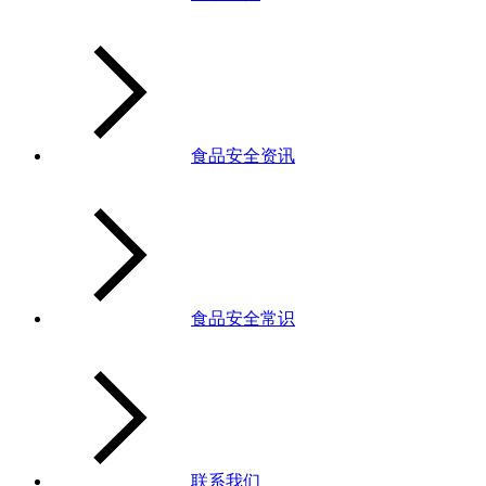
食品安全资讯
食品安全常识
联系我们