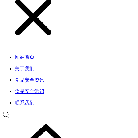
网站首页
关于我们
食品安全资讯
食品安全常识
联系我们