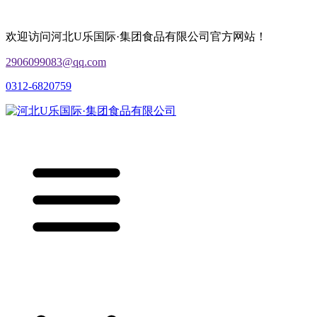
欢迎访问河北U乐国际·集团食品有限公司官方网站！
2906099083@qq.com
0312-6820759