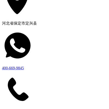
河北省保定市定兴县
400-669-9845