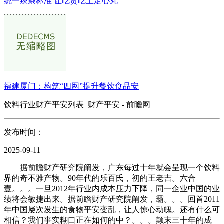
统一辣条标准 让吃货吃上定心丸
福建厦门：构筑“四网”提升餐饮食品安
饮料行业财产平安列表_财产平安 - 前瞻网
发布时间：
2025-09-11
据前瞻财产研究院阐发，广东每过十年就会呈现一个饮料
界的奇不雅产物。90年代的乐百氏，初的王老吉。六合
壹。。。一旦2012年行业内成本压力下降，同一企业中国的业
绩将会敏捷出来。据前瞻财产研究院阐发，霸。。。回首2011
年中国屡次发生的食物平安变乱，让人惊心动魄。还有什么可
相信？我们事实糊口正在如何的中？。。。颠末三十年的成