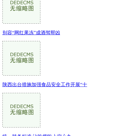
别容“网红果冻”成酒驾帮凶
陕西出台措施加强食品安全工作开展“十