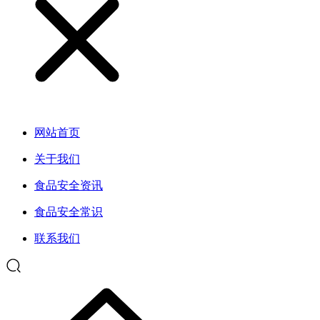
网站首页
关于我们
食品安全资讯
食品安全常识
联系我们