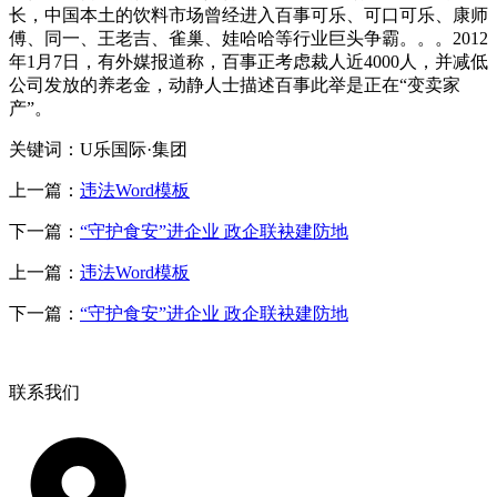
长，中国本土的饮料市场曾经进入百事可乐、可口可乐、康师
傅、同一、王老吉、雀巢、娃哈哈等行业巨头争霸。。。2012
年1月7日，有外媒报道称，百事正考虑裁人近4000人，并减低
公司发放的养老金，动静人士描述百事此举是正在“变卖家
产”。
关键词：U乐国际·集团
上一篇：
违法Word模板
下一篇：
“守护食安”进企业 政企联袂建防地
上一篇：
违法Word模板
下一篇：
“守护食安”进企业 政企联袂建防地
联系我们