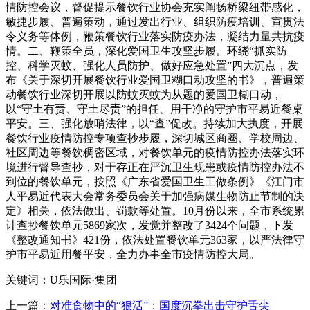
情防控会议，督促提示餐饮行业协会充实阐扬桥梁纽带感化，
敏捷步履、普遍策动，通过发出行业、组织防疫培训、宣贯法
令义务等体例，鞭策餐饮行业落实防疫办法，凝结力量共抗疫
情。二、鞭策全员，深化爱国卫生攻坚步履。环绕“抓实防
控、科学灭蚊、强化人员防护、做好应急处置”四大沉点，发
布《关于深切开展餐饮行业爱国卫糊口动攻坚的书》，普遍策
动餐饮行业深切开展以防蚊灭蚊为从题的爱国卫糊口动，
以“守土有责、守土尽责”的担任、用干净的守护市平易近餐桌
平安。三、强化放哨法律，以“查”促改。持续加大执度，开展
餐饮行业疫情防控专项查抄步履，深切城区商圈、学校周边、
社区周边等餐饮稠密区域，对餐饮单元的疫情防控办法落实环
境进行督导查抄，对于存正在严沉卫生现患或疫情防控办法不
到位的餐饮单元，按照《广东省爱国卫生工做条例》《江门市
人平易近代表大会常务委员会关于加强病媒生物防止节制的决
定》相关，依法做出、罚款等处置。10月份以来，全市系统累
计查抄餐饮单元5869家次，发觉并整改了3424个问题，下发
《整改通知书》421份，依法处置餐饮单元363家，以严法律守
护市平易近用餐平安，全力办事全市疫情防控大局。
关键词：U乐国际·集团
上一篇：
对准食物中的“狠活”：国度沉拳出击守护舌尖