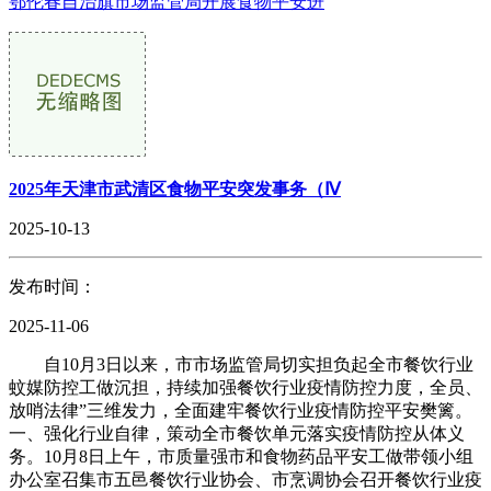
鄂伦春自治旗市场监管局开展食物平安进
2025年天津市武清区食物平安突发事务（Ⅳ
2025-10-13
发布时间：
2025-11-06
自10月3日以来，市市场监管局切实担负起全市餐饮行业
蚊媒防控工做沉担，持续加强餐饮行业疫情防控力度，全员、
放哨法律”三维发力，全面建牢餐饮行业疫情防控平安樊篱。
一、强化行业自律，策动全市餐饮单元落实疫情防控从体义
务。10月8日上午，市质量强市和食物药品平安工做带领小组
办公室召集市五邑餐饮行业协会、市烹调协会召开餐饮行业疫