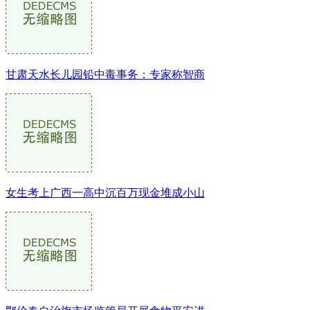
甘肃天水长儿园铅中毒事务：专家称智商
女生考上广西一高中沉百万现金堆成小山