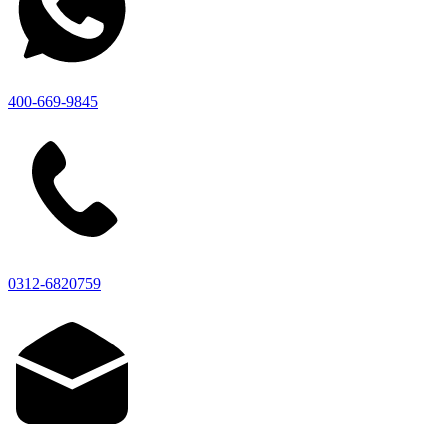
400-669-9845
0312-6820759