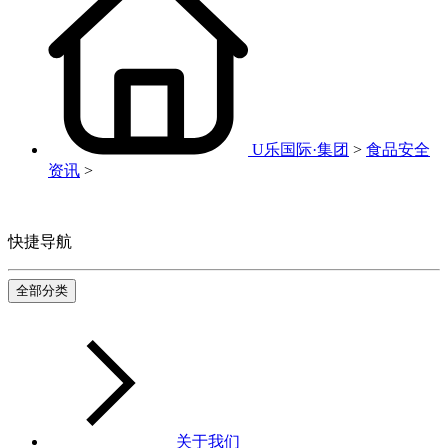
U乐国际·集团
>
食品安全
资讯
>
快捷导航
全部分类
关于我们