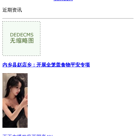
近期资讯
内乡县赵店乡：开展全笼盖食物平安专项