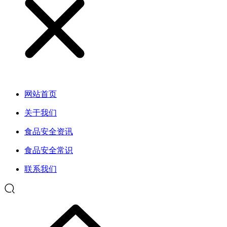
网站首页
关于我们
食品安全资讯
食品安全常识
联系我们