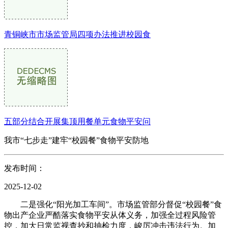
青铜峡市市场监管局四项办法推进校园食
五部分结合开展集顶用餐单元食物平安问
我市“七步走”建牢“校园餐”食物平安防地
发布时间：
2025-12-02
二是强化“阳光加工车间”。市场监管部分督促“校园餐”食
物出产企业严酷落实食物平安从体义务，加强全过程风险管
控，加大日常监视查抄和抽检力度，峻厉冲击违法行为。加