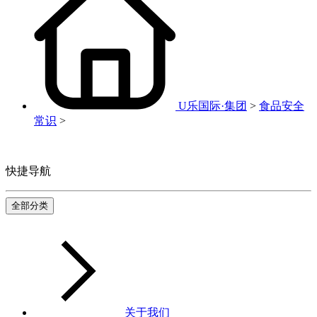
U乐国际·集团
>
食品安全
常识
>
快捷导航
全部分类
关于我们