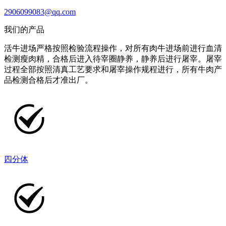
2906099083@qq.com
我们的产品
活牛进场严格按照检验流程操作，对所有肉牛进场前进行血清
检测瘦肉精，合格后进入待宰圈静养，静养后进行屠宰。屠宰
过程全部按照清真工艺要求和屠宰操作规程进行，所有牛肉产
品检测合格后才准出厂。
四分体