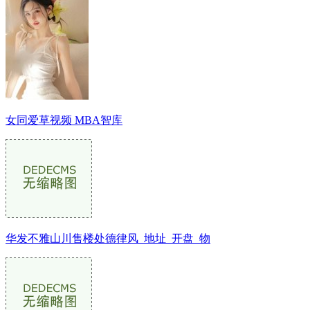
女同爱草视频 MBA智库
华发不雅山川售楼处德律风_地址_开盘_物