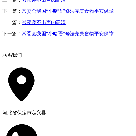
下一篇：
常委会我国“小暗语”修法完美食物平安保障
上一篇：
被夜袭不出声bd高清
下一篇：
常委会我国“小暗语”修法完美食物平安保障
联系我们
河北省保定市定兴县