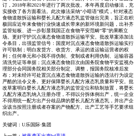
订，2018年和2021年进行了两次批改。本年再度启动修法，充
实接收了各方面看法。此次修法采纳“小暗语”模式，针对液态
食物道散拆运输和婴长儿配方液态乳监管做出完美，旨正在积
极回应近年来食物行业快速成长带来的新环境新问题，出补齐
监管短板、进一步彰显我国正在食物平安范畴“零”的果断立
场。更好守护沉点液态食物道散拆运输平安。批改草案添加法
令条目，出强监管信号：国度对沉点液态食物道散拆运输实行
许可轨制；明白发货方、收货方、承运的道运输运营者的权
利；任何单元和小我不得伪制、变制或者利用伪制、运输容器
清洗凭证等单据；沉点液态食物目次由国务院食物平安监视办
理部分会同国务院相关部分制定、调整，报国务院核准后发
布；对未经许可处置沉点液态食物道散拆运输的违法行为设定
严酷的法令义务。更好保障婴长儿配方液态乳质量和平安。批
改草案明白婴长儿配方液态乳的监管定位和轨制放置，将婴长
儿配方液态乳纳入注册办理，不得以分拆体例出产，统一企业
不得用统一配方出产分歧品牌的婴长儿配方液态乳，并出产企
业该当按照注册或者存案的产物配方、出产工艺等手艺要求组
织出产。
关键词：U乐国际·集团
上一篇：
被夜袭不出声bd高清