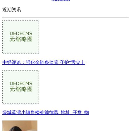
近期资讯
中经评论：强化全链条监管 守护“舌尖上
绿城蓝湾小镇售楼处德律风_地址_开盘_物