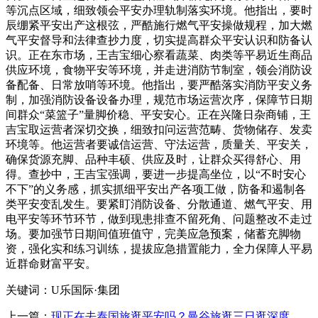
等沉点区域，细致领会平安办理轨制落实环境。他指出，要时
辰绷紧平安出产这根弦，严酷施行燃气平安操做规程，加大燃
气平安督导和法律查抄力度，切实提高群众平安认识和防备认
识。正在东市场，王吉宝细心察看蔬菜、肉类等平易近生商品
供应环境，食物平安等环境，并走进消防节制室，领会消防设
备配备、日常放哨等环境。他指出，要严酷落实消防平安义务
制，加强消防设备设备办理，规范市场运营次序，保障节日期
间群众“菜篮子”量脚价稳、平安安心。正在兴隆日杂商铺，王
吉宝取运营者深切交换，细致扣问运营范畴、货物储存、发卖
环境等。他运营者要诚信运营、守法运营，质量关、平安关，
确保货源充脚、品种丰硕、供应及时，让群众买得舒心、用
得。查抄中，王吉宝强调，要进一步提高坐位，以“不时安心
不下”的义务感，抓实抓细平安出产各项工做，防备和遏制各
类平安变乱发生。要紧盯消防设备、分散通道、燃气平安、用
电平安等环节环节，做到现患排查不留死角、问题整改不走过
场。要加强节日期间值班值守，完美应急预案，储蓄充脚物
资，强化实和练习训练，提拔应急措置能力，全力保障人平易
近群命财富平安。
关键词：U乐国际·集团
上一篇：
现正在去泰国旅逛平安吗？曼谷旅逛三日逛深度