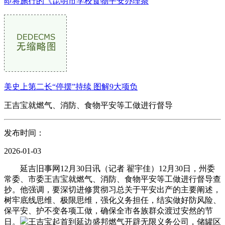
即将施行的《昆明市学校食物平安办理条
美史上第二长“停摆”持续 图解9大项负
王吉宝就燃气、消防、食物平安等工做进行督导
发布时间：
2026-01-03
延吉旧事网12月30日讯（记者 翟宇佳）12月30日，州委
常委、市委王吉宝就燃气、消防、食物平安等工做进行督导查
抄。他强调，要深切进修贯彻习总关于平安出产的主要阐述，
树牢底线思维、极限思维，强化义务担任，结实做好防风险、
保平安、护不变各项工做，确保全市各族群众渡过安然的节
日。
王吉宝起首到延边盛邦燃气开辟无限义务公司，储罐区