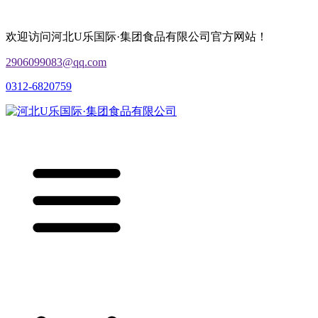
欢迎访问河北U乐国际·集团食品有限公司官方网站！
2906099083@qq.com
0312-6820759